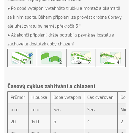
● Po době vytápění vytáhněte trubku a montáž a okamžitě
se k nim spojte. Během připojení lze provést drobné úpravy,
ale úhel zvratu by neměl překročit 5 °.
● Až skončí připojení, držte potrubí a pevně se kostelu a
zachovejte dostatek doby chlazení.
Časový cyklus zahřívání a chlazení
Průměr
Hloubka
Doba vytápění
Čas svařování
Doba c
mm
mm
Sec.
Sec.
Min.
20
14.0
5
4
2