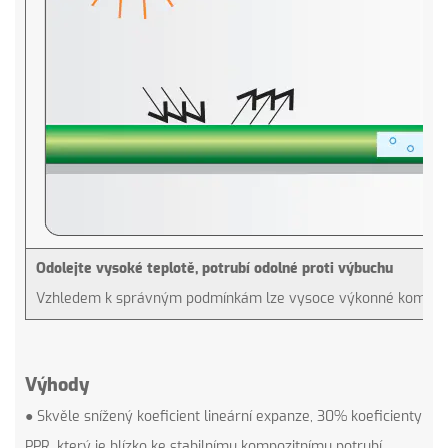
Odolejte vysoké teplotě, potrubí odolné proti výbuchu
Vzhledem k správným podmínkám lze vysoce výkonné kompozitní
Výhody
● Skvěle snížený koeficient lineární expanze, 30% koeficienty
PPR, který je blízko ke stabilnímu kompozitnímu potrubí.