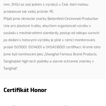
mm, ZHSU se stal jedním z výrobců v Číně, kteří mohou
produkovat tak velký průměr PE.
Přijali jsme německé značky Battenfeld-Cincinnnati Production
Line pro plastové trubky, abychom organizovali výrobu v
souladu s mezinárodními standardy, postup od nákupu surovin
po dodání s hotovými výrobky je plně v rámci monitorování,
prošel ISO9001, ISO14001 a OHSAS18001 certifikaci. Kromě toho
jsme byli nominováni jako „Shanghai Famous Brand Products,
Šanghajské high-tech podniky a slavné ochranné známky v
Šanghaji“.
Certifikát Honor