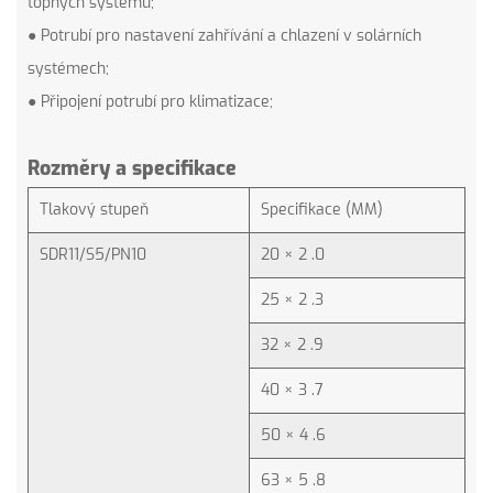
topných systémů;
● Potrubí pro nastavení zahřívání a chlazení v solárních
systémech;
● Připojení potrubí pro klimatizace;
Rozměry a specifikace
Tlakový stupeň
Specifikace (MM)
SDR11/S5/PN10
20 × 2 .0
25 × 2 .3
32 × 2 .9
40 × 3 .7
50 × 4 .6
63 × 5 .8