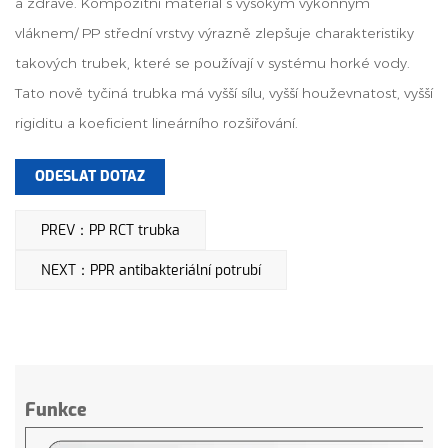
a zdravé. Kompozitní materiál s vysokým výkonným
vláknem/ PP střední vrstvy výrazně zlepšuje charakteristiky
takových trubek, které se používají v systému horké vody.
Tato nově tyčiná trubka má vyšší sílu, vyšší houževnatost, vyšší
rigiditu a koeficient lineárního rozšiřování.
ODESLAT DOTAZ
PREV：PP RCT trubka
NEXT：PPR antibakteriální potrubí
Funkce