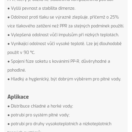
● Vyšší pevnost a stabilita dimenze.
● Odolnost proti tlaku se výrazně zlepšuje, přičemž o 25%
více tlakového zatížení než PPR za stejných podmínek použití.
● Vylepšená odolnost vůči impulsům při nízkých teplotách.
● Vynikající odolnost vůči vysoké teplotě. Lze jej dlouhodobě
použít v 90 ℃.
● Spojení fúze soketu s kováními PP-R, důvěryhodné a
pohodlné.
● Hladký a hygienický, být dobrým výběrem pro pitné vody.
Aplikace
● Distribuce chladné a horké vody;
● potrubí pro systém pitné vody;
● potrubí pro druhy vysokoteplotních a nízkoteplotních