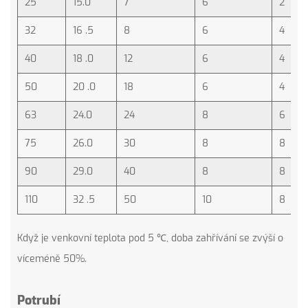
25
15.0
7
6
2
32
16 .5
8
6
4
40
18 .0
12
6
4
50
20 .0
18
6
4
63
24.0
24
8
6
75
26.0
30
8
8
90
29.0
40
8
8
110
32 .5
50
10
8
Když je venkovní teplota pod 5 ℃, doba zahřívání se zvýší o
víceméně 50%.
Potrubí