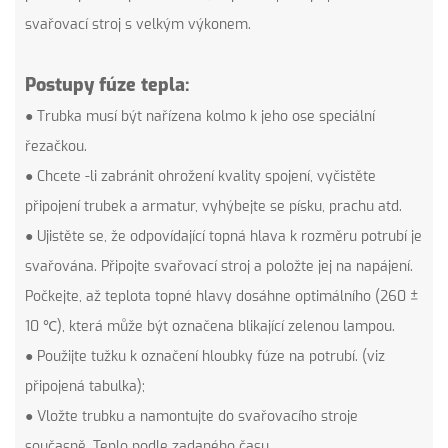
svařovací stroj s velkým výkonem.
Postupy fúze tepla:
● Trubka musí být nařízena kolmo k jeho ose speciální
řezačkou.
● Chcete -li zabránit ohrožení kvality spojení, vyčistěte
připojení trubek a armatur, vyhýbejte se písku, prachu atd.
● Ujistěte se, že odpovídající topná hlava k rozměru potrubí je
svařována. Připojte svařovací stroj a položte jej na napájení.
Počkejte, až teplota topné hlavy dosáhne optimálního (260 ±
10 ℃), která může být označena blikající zelenou lampou.
● Použijte tužku k označení hloubky fúze na potrubí. (viz
připojená tabulka);
● Vložte trubku a namontujte do svařovacího stroje
současně. Teplo podle zadaného času.