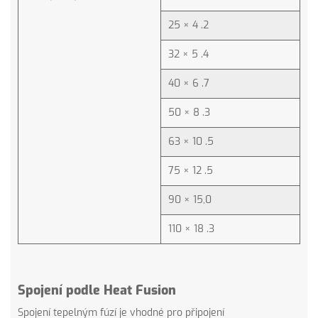
25 × 4 .2
32 × 5 .4
40 × 6 .7
50 × 8 .3
63 × 10 .5
75 × 12 .5
90 × 15,0
110 × 18 .3
Spojení podle Heat Fusion
Spojení tepelným fúzí je vhodné pro připojení