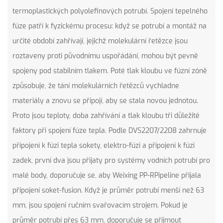
termoplastických polyolefinových potrubí. Spojení tepelného
fúze patří k fyzickému procesu: když se potrubí a montáž na
určité období zahřívají, jejichž molekulární řetězce jsou
roztaveny proti původnímu uspořádání, mohou být pevně
spojeny pod stabilním tlakem. Poté tlak kloubu ve fúzní zóně
způsobuje, že tání molekulárních řetězců vychladne
materiály a znovu se připojí, aby se stala novou jednotou.
Proto jsou teploty, doba zahřívání a tlak kloubu tři důležité
faktory při spojení fúze tepla. Podle DVS2207/2208 zahrnuje
připojení k fúzi tepla sokety, elektro-fúzi a připojení k fúzi
zadek, první dva jsou přijaty pro systémy vodních potrubí pro
malé body, doporučuje se, aby Weixing PP-RPipeline přijala
připojení soket-fusion. Když je průměr potrubí menší než 63
mm, jsou spojeni ručním svařovacím strojem. Pokud je
průměr potrubí přes 63 mm, doporučuje se přijmout