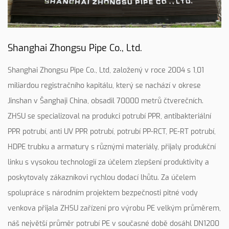
Shanghai Zhongsu Pipe Co., Ltd.
Shanghai Zhongsu Pipe Co., Ltd, založený v roce 2004 s 1,01
miliardou registračního kapitálu, který se nachází v okrese
Jinshan v Šanghaji China, obsadil 70000 metrů čtverečních.
ZHSU se specializoval na produkci potrubí PPR, antibakteriální
PPR potrubí, anti UV PPR potrubí, potrubí PP-RCT, PE-RT potrubí,
HDPE trubku a armatury s různými materiály, přijaly produkční
linku s vysokou technologií za účelem zlepšení produktivity a
poskytovaly zákazníkovi rychlou dodací lhůtu. Za účelem
spolupráce s národním projektem bezpečnosti pitné vody
venkova přijala ZHSU zařízení pro výrobu PE velkým průměrem,
náš největší průměr potrubí PE v současné době dosáhl DN1200