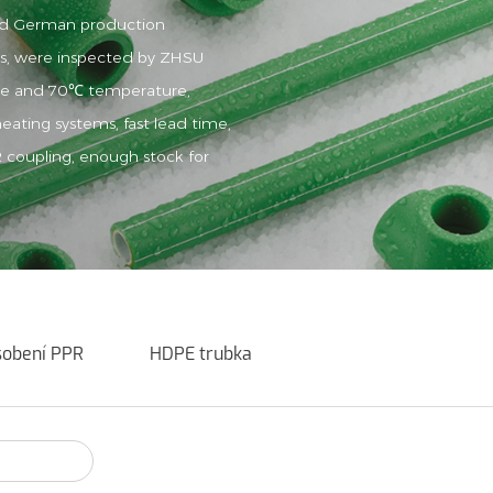
and German production
rs, were inspected by ZHSU
ure and 70℃ temperature,
eating systems, fast lead time,
R coupling, enough stock for
sobení PPR
HDPE trubka