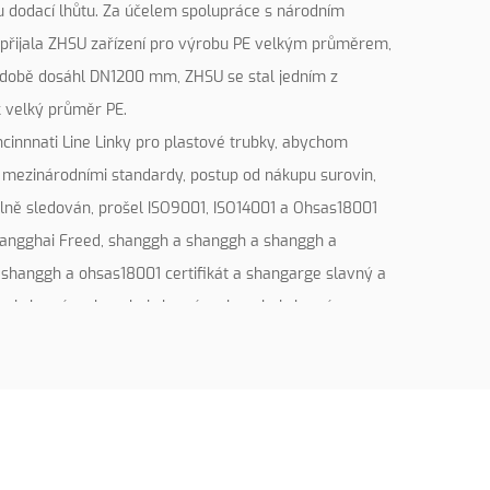
ou dodací lhůtu. Za účelem spolupráce s národním
přijala ZHSU zařízení pro výrobu PE velkým průměrem,
 době dosáhl DN1200 mm, ZHSU se stal jedním z
k velký průměr PE.
ncinnnati Line Linky pro plastové trubky, abychom
s mezinárodními standardy, postup od nákupu surovin,
plně sledován, prošel ISO9001, ISO14001 a Ohsas18001
Shangghai Freed, shanggh a shanggh a shanggh a
 shanggh a ohsas18001 certifikát a shangarge slavný a
hai slavný a shanghai slavný a shanghai slavný a