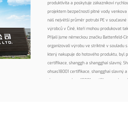
produktivita a poskytuje zákazníkovi rychl
projektem bezpečnosti pitné vody venkova 
náš největší průměr potrubí PE v současné
výrobců v Číně, kteří mohou produkovat ta
Přijali jsme německou značku Battenfeld-Ci
organizovali výrobu ve striktně v souladu 
který nakupuje do hotového produktu, byl 
certifikace, shanggh a shangghai slavný, 
ohsas18001 certifikace, shangghai slavný a
shangarg a ohsas18001 certifikace a shang
shanghai. ochranné známky “.