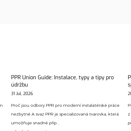
ro
Průvodce materiálem potrubí: Jak vybrat
správný typ pro váš projekt
20 Jul, 2026
práce
Porucha potrubí jen zřídka pochází ze smůly. Pochází
která
z materiálu vybraného pro špatnou práci – měď
prochází kyselou půdou, PVC překračuje svůj t...