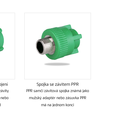
jení
Spojka se závitem PPR
závity
PPR samčí závitová spojka známá jako
 nebo
mužský adaptér nebo zásuvka PPR
d
má na jednom konci