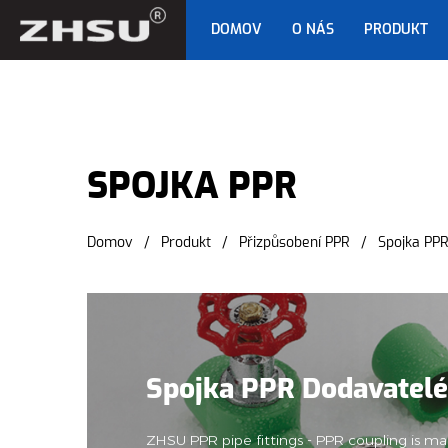
DOMOV
O NÁS
PRODUKT
SPOJKA PPR
SPOJKA PPR
Domov
/
Produkt
/
Přizpůsobení PPR
/
Spojka PP
Spojka PPR Dodavatelé
ZHSU PPR pipe fittings - PPR coupling is 