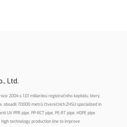
, Ltd.
oce 2004 s 1,01 miliardou registračního kapitálu, který
na, obsadil 70000 metrů čtverečních.ZHSU specialized in
 anti UV PPR pipe, PP-RCT pipe, PE-RT pipe, HDPE pipe
d high technology production line to improve