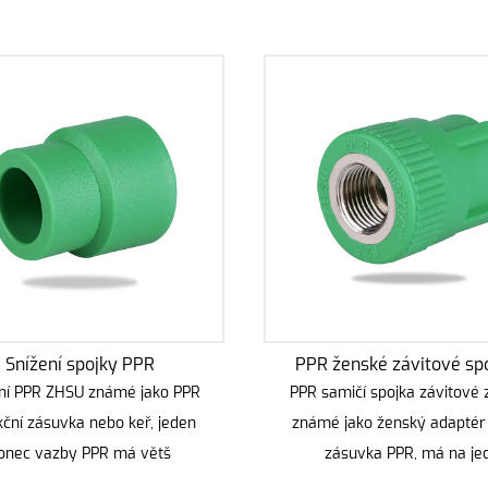
Snížení spojky PPR
PPR ženské závitové spo
ní PPR ZHSU známé jako PPR
PPR samičí spojka závitové 
ční zásuvka nebo keř, jeden
známé jako ženský adaptér
onec vazby PPR má větš
zásuvka PPR, má na je