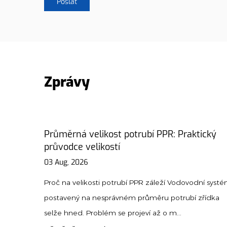
Zprávy
aktický
PPR Union Guide: Instalace, typy a tipy p
údržbu
31 Jul, 2026
vodní systém
Proč jsou odbory PPR pro moderní instalatérské 
í zřídka
nezbytné A svaz PPR je specializovaná tvarovka, 
umožňuje snadné přip...