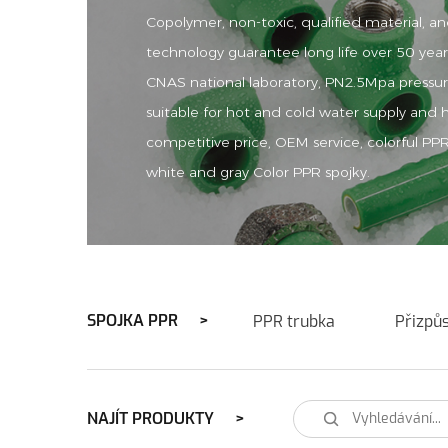
Copolymer, non-toxic, qualified material, 
technology guarantee long life over 50 yea
CNAS national laboratory, PN2.5Mpa press
suitable for hot and cold water supply and h
competitive price, OEM service, colorful PP
white and gray Color PPR spojky.
SPOJKA PPR
PPR trubka
Přizpů
NAJÍT PRODUKTY