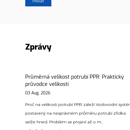
Zprávy
aktický
PPR Union Guide: Instalace, typy a tipy 
údržbu
31 Jul, 2026
ovodní systém
Proč jsou odbory PPR pro moderní instalatérské
bí zřídka
nezbytné A svaz PPR je specializovaná tvarovka,
umožňuje snadné přip...