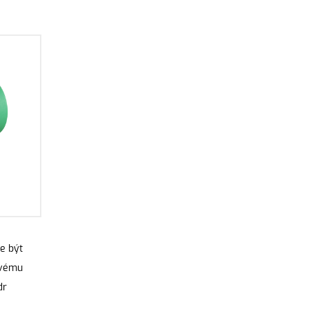
e být
ovému
dr