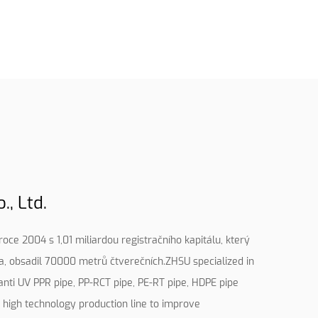
, Ltd.
oce 2004 s 1,01 miliardou registračního kapitálu, který
na, obsadil 70000 metrů čtverečních.ZHSU specialized in
 anti UV PPR pipe, PP-RCT pipe, PE-RT pipe, HDPE pipe
d high technology production line to improve