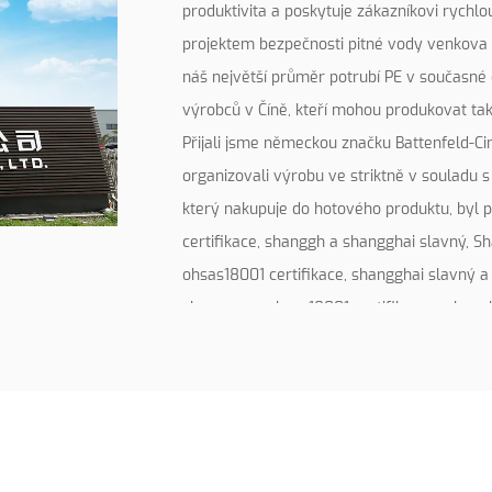
produktivita a poskytuje zákazníkovi rychl
projektem bezpečnosti pitné vody venkova 
náš největší průměr potrubí PE v současné
výrobců v Číně, kteří mohou produkovat ta
Přijali jsme německou značku Battenfeld-Ci
organizovali výrobu ve striktně v souladu 
který nakupuje do hotového produktu, byl 
certifikace, shanggh a shangghai slavný, 
ohsas18001 certifikace, shangghai slavný a
shangarg a ohsas18001 certifikace a shang
shanghai. ochranné známky “.