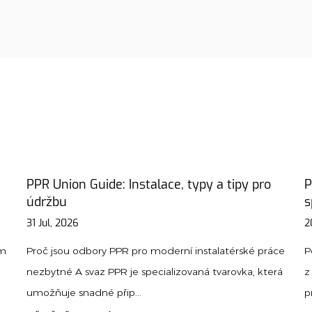
pro
Průvodce materiálem potrubí: Jak vybrat
správný typ pro váš projekt
20 Jul, 2026
 práce
Porucha potrubí jen zřídka pochází ze smůly. Pochází
 která
z materiálu vybraného pro špatnou práci – měď
prochází kyselou půdou, PVC překračuje svůj t...