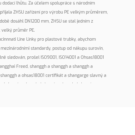
ou dodací lhůtu. Za účelem spolupráce s národním
přijala ZHSU zařízení pro výrobu PE velkým průměrem,
 době dosáhl DN1200 mm, ZHSU se stal jedním z
k velký průměr PE.
ncinnnati Line Linky pro plastové trubky, abychom
s mezinárodními standardy, postup od nákupu surovin,
plně sledován, prošel ISO9001, ISO14001 a Ohsas18001
Shangghai Freed, shanggh a shanggh a shanggh a
 shanggh a ohsas18001 certifikát a shangarge slavný a
hai slavný a shanghai slavný a shanghai slavný a