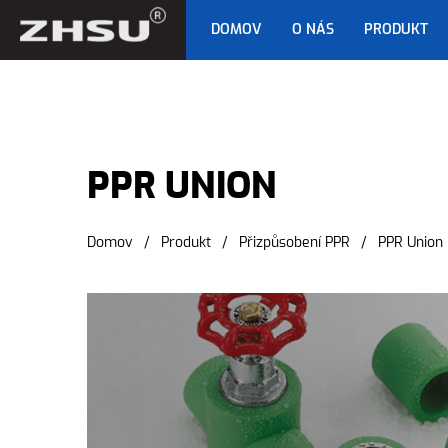
DOMOV
O NÁS
PRODUKT
PPR UNION
PPR UNION
Domov
/
Produkt
/
Přizpůsobení PPR
/
PPR Union